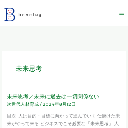
内
容
を
ス
キ
ッ
プ
未来思考
未来思考／未来に過去は一切関係ない
未
次世代人材育成
/
2024年8月12日
来
思
目次 人は目的・目標に向かって進んでいく 仕掛けた未
考
来がやって来る ビジネスでこそ必要な「未来思考」 人
／