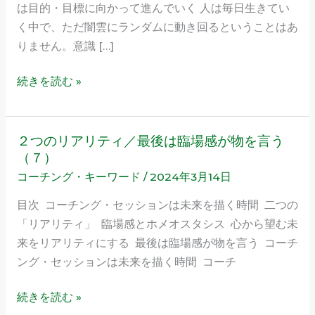
は目的・目標に向かって進んでいく 人は毎日生きてい
未
く中で、ただ闇雲にランダムに動き回るということはあ
来
りません。意識 […]
に
過
続きを読む »
去
は
一
２つのリアリティ／最後は臨場感が物を言う
２
切
（７）
つ
関
コーチング・キーワード
/
2024年3月14日
の
係
リ
目次 コーチング・セッションは未来を描く時間 二つの
な
ア
「リアリティ」 臨場感とホメオスタシス 心から望む未
い
リ
来をリアリティにする 最後は臨場感が物を言う コーチ
テ
ング・セッションは未来を描く時間 コーチ
ィ
／
続きを読む »
最