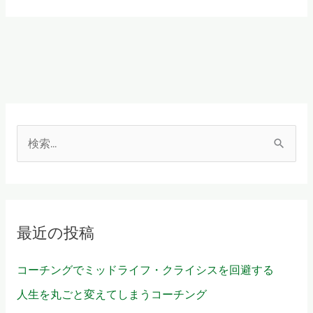
後
は
臨
場
感
が
物
検
を
言
索
う
対
（７）
象
最近の投稿
:
コーチングでミッドライフ・クライシスを回避する
人生を丸ごと変えてしまうコーチング