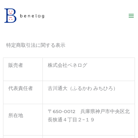
内
容
を
ス
キ
特定商取引法に関する表示
ッ
プ
販売者
株式会社ベネログ
代表責任者
古川通大（ふるかわ みちひろ）
〒650-0012 兵庫県神戸市中央区北
所在地
長狭通４丁目２−１９