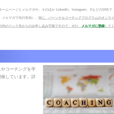
ホームページとメルマガや、そのほか
LinkedIn
、
Instagram
、
X
などのSNSで
、メルマガで先行告知）。
特に、パーソナルコーチングプログラムのオンラ
ガ内のリンク先からのみ申し込み可能ですので、ぜひ、
メルマガに登録
して
人やコーチングを学
開催しています。詳
。