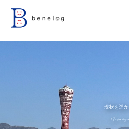
内
容
を
ス
キ
ッ
プ
現状を遥か
Go far beyon