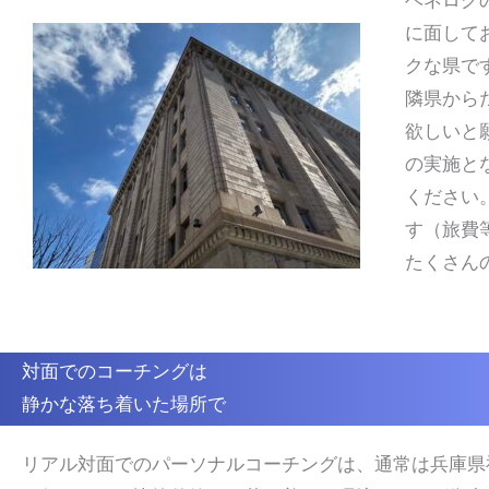
ベネログ
に面して
クな県で
隣県から
欲しいと
の実施と
ください
す（旅費
たくさん
対面でのコーチングは
静かな落ち着いた場所で
リアル対面でのパーソナルコーチングは、通常は兵庫県