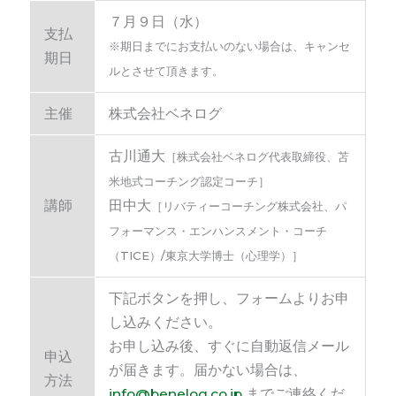
７月９日（水）
支払
※期日までにお支払いのない場合は、キャンセ
期日
ルとさせて頂きます。
主催
株式会社ベネログ
古川通大
［株式会社ベネログ代表取締役、苫
米地式コーチング認定コーチ］
講師
田中大
［リバティーコーチング株式会社、パ
フォーマンス・エンハンスメント・コーチ
（TICE）/東京大学博士（心理学）］
下記ボタンを押し、フォームよりお申
し込みください。
お申し込み後、すぐに自動返信メール
申込
が届きます。届かない場合は、
方法
info@benelog.co.jp
までご連絡くだ