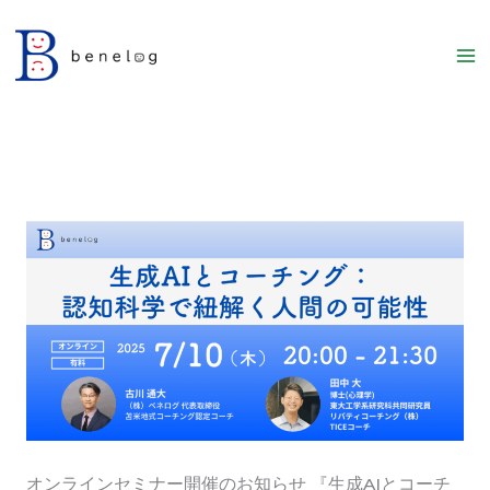
内
容
を
ス
キ
ッ
プ
オンラインセミナー開催のお知らせ 『生成AIとコーチ