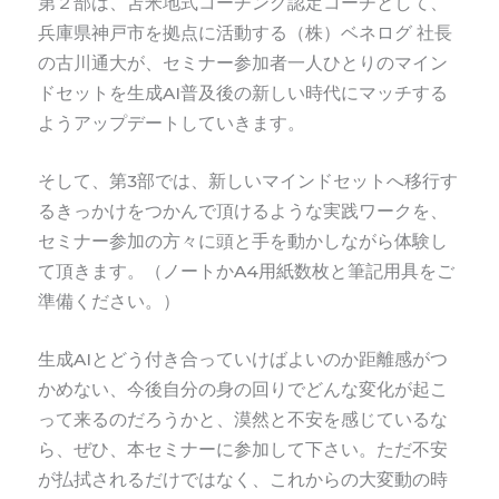
第２部は、苫米地式コーチング認定コーチとして、
兵庫県神戸市を拠点に活動する（株）ベネログ 社長
の古川通大が、セミナー参加者一人ひとりのマイン
ドセットを生成AI普及後の新しい時代にマッチする
ようアップデートしていきます。
そして、第3部では、
新しいマインドセットへ移行す
るきっかけをつかんで頂けるような実践ワークを、
セミナー参加の
方々に頭と手を動かしながら体験し
て頂きます。（ノートかA4用紙数枚と筆記用具をご
準備ください。）
生成AIとどう付き合っていけばよいのか距離感がつ
かめない、今後自分の身の回りでどんな変化が起こ
って来るのだろうかと、漠然と不安を感じているな
ら、ぜひ、本セミナーに参加して下さい。ただ不安
が払拭されるだけではなく、これからの大変動の時