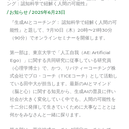
ング：認知科学で紐解く人間の可能性』
/
お知らせ
/
2025年6月23日
『生成AIとコーチング： 認知科学で紐解く人間の可
能性』と題して、7月10日（木）20時〜21時30分
（90分）でオンラインセミナーを開催します。
第一部は、東京大学で「人工自我（AE: Artificial
Ego）」に関する共同研究に従事している研究員
（心理学博士）で、かつ、リバティーコーチング株
式会社でプロ・コーチ（TICEコーチ）として活動し
ている田中大が担当します。最新のAIとマインド
（脳と心）に関する知見から、生成AIの普及に伴い
社会が大きく変化していく中でも、人間の可能性を
十二分に発揮して生きていく
ために大事なこととは
何かをみなさんと一緒に探ります。