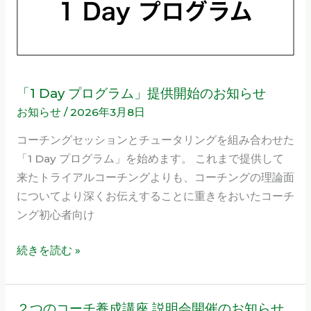
提
供
開
始
の
「1 Day プログラム」提供開始のお知らせ
お
お知らせ
/
2026年3月8日
知
ら
コーチングセッションとチュータリングを組み合わせた
せ
「1 Day プログラム」を始めます。 これまで提供して
来たトライアルコーチングよりも、コーチングの理論面
についてより深くお伝えすることに重きをおいたコーチ
ング初心者向け
続きを読む »
２つのコーチ養成講座 説明会開催のお知らせ
２