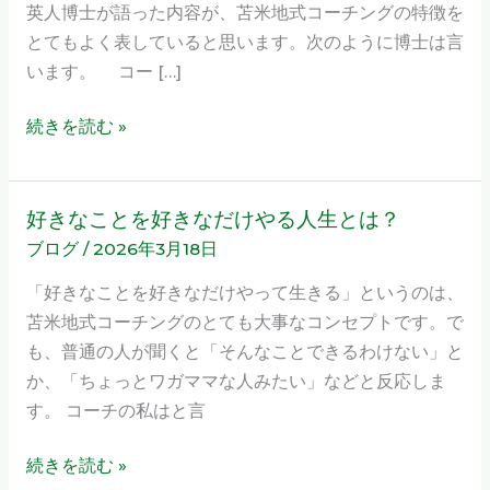
英人博士が語った内容が、苫米地式コーチングの特徴を
ー
とてもよく表していると思います。次のように博士は言
チ
います。 コー […]
ン
グ
続きを読む »
に
興
味
好きなことを好きなだけやる人生とは？
好
を
ブログ
/
2026年3月18日
き
持
な
「好きなことを好きなだけやって生きる」というのは、
っ
こ
苫米地式コーチングのとても大事なコンセプトです。で
た
と
も、普通の人が聞くと「そんなことできるわけない」と
あ
を
か、「ちょっとワガママな人みたい」などと反応しま
な
好
す。 コーチの私はと言
た
き
へ
な
続きを読む »
だ