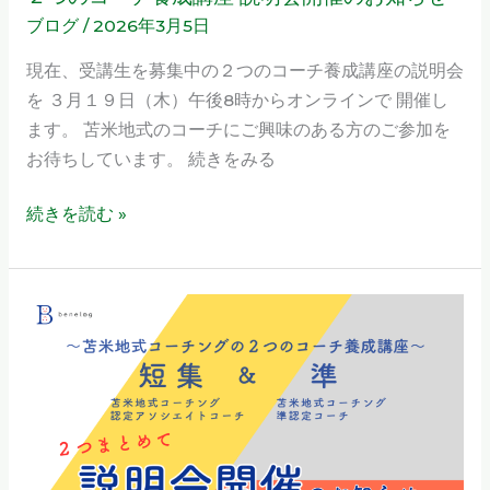
ブログ
/
2026年3月5日
つ
の
現在、受講生を募集中の２つのコーチ養成講座の説明会
コ
を ３月１９日（木）午後8時からオンラインで 開催し
ー
ます。 苫米地式のコーチにご興味のある方のご参加を
チ
お待ちしています。 続きをみる
養
成
続きを読む »
講
座
説
２
明
つ
会
の
開
コ
催
ー
の
チ
お
養