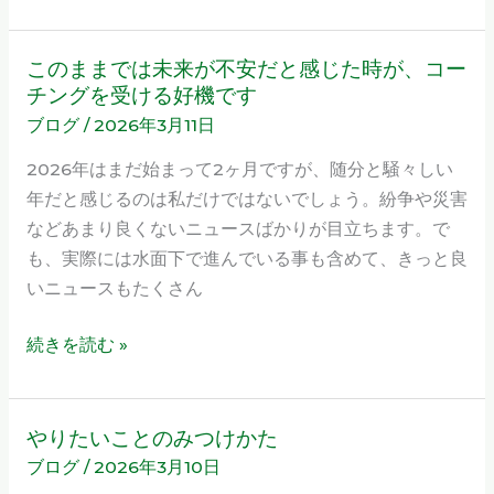
け
や
このままでは未来が不安だと感じた時が、コー
こ
る
チングを受ける好機です
の
人
ブログ
/
2026年3月11日
ま
生
ま
2026年はまだ始まって2ヶ月ですが、随分と騒々しい
と
で
年だと感じるのは私だけではないでしょう。紛争や災害
は？
は
などあまり良くないニュースばかりが目立ちます。で
未
も、実際には水面下で進んでいる事も含めて、きっと良
来
いニュースもたくさん
が
不
続きを読む »
安
だ
と
やりたいことのみつけかた
や
感
ブログ
/
2026年3月10日
り
じ