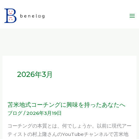
内
容
を
ス
キ
ッ
プ
2026年3月
苫米地式コーチングに興味を持ったあなたへ
苫
ブログ
/
2026年3月19日
米
地
コーチングの本質とは、何でしょうか。以前に現代アー
式
ティストの村上隆さんのYouTubeチャンネルで苫米地
コ