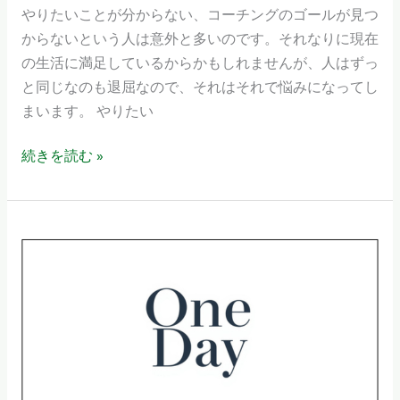
た
やりたいことが分からない、コーチングのゴールが見つ
た
い
からないという人は意外と多いのです。それなりに現在
時
こ
の生活に満足しているからかもしれませんが、人はずっ
が、
と
と同じなのも退屈なので、それはそれで悩みになってし
コ
の
まいます。 やりたい
ー
み
チ
つ
続きを読む »
ン
け
グ
か
を
た
「1
受
Day
け
プ
る
ロ
好
グ
機
ラ
で
ム」
す