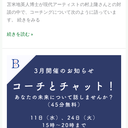
グ
苫米地英人博士が現代アーティストの村上隆さんとの対
の
談の中で、コーチングについて次のように語っていま
本
す。 続きをみる
質
と
続きを読む »
は
「こ
の
「コ
世
ー
は
チ
心
と
で
チ
出
ャ
来
ッ
て
ト！」
い
2026
る。