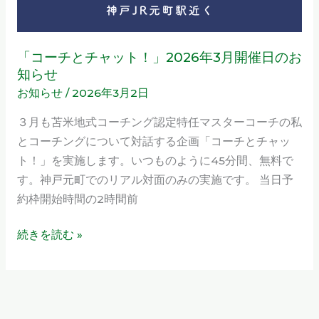
年
そ
3
し
月
て、
「コーチとチャット！」2026年3月開催日のお
開
心
知らせ
催
も
お知らせ
/
2026年3月2日
日
心
の
３月も苫米地式コーチング認定特任マスターコーチの私
で
お
とコーチングについて対話する企画「コーチとチャッ
出
知
ト！」を実施します。いつものように45分間、無料で
来
ら
す。神戸元町でのリアル対面のみの実施です。 当日予
て
せ
約枠開始時間の2時間前
い
る」
続きを読む »
と
い
う
こ