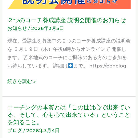
知
成
ら
講
せ
２つのコーチ養成講座 説明会開催のお知らせ
座
お知らせ
/
2026年3月5日
説
明
現在、受講生を募集中の２つのコーチ養成講座の説明会
会
を ３月１９日（木）午後8時からオンラインで 開催し
開
ます。 苫米地式のコーチにご興味のある方のご参加を
催
お待ちしています。 詳細は
まで。 https://benelog
の
続きを読む »
お
知
ら
せ
コーチングの本質とは「この世は心で出来てい
コ
る。そして、心も心で出来ている」ということ
ー
を知ること。
チ
ブログ
/
2026年3月4日
ン