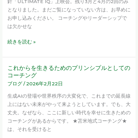
針「ULTIMATE IQ」上映会。残り3月と4月の2回のみ
開
となりました。まだご覧になっていない方は、お早めに
催
お申し込みください。 コーチングやリーダーシップで
日
は欠かせな
決
定
続きを読む »
の
お
知
これからを生きるためのプリンシプルとしての
こ
ら
コーチング
れ
せ
ブログ
/
2026年2月22日
か
ら
生成AIの登場や世界秩序の大変化で、これまでの延長線
を
上にはない未来がやって来ようとしています。でも、大
生
丈夫。なぜなら、ここに新しい時代を幸せに生きための
き
コーチングがあるからです。 ★苫米地式コーチング★
る
は、それを受けると
た