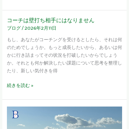
に
苫
米
コーチは壁打ち相手にはなりません
コ
地
ブログ
/
2026年2月11日
ー
式
チ
もし、あなたがコーチングを受けるとしたら、それは何
コ
は
のためでしょうか。もっと成長したいから、あるいは何
ー
壁
かに行き詰まってその状況を打破したいからでしょう
チ
打
か。それとも何か解決したい課題について思考を整理し
ン
ち
たり、新しい気付きを得
グ
相
は
手
続きを読む »
劇
に
薬⁉︎
は
な
ト
り
ラ
ま
イ