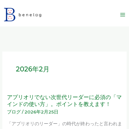
内
容
を
ス
キ
ッ
プ
2026年2月
アプリオリでない次世代リーダーに必須の「マ
ア
インドの使い方」。ポイントを教えます！
プ
ブログ
/
2026年2月25日
リ
オ
「アプリオリのリーダー」の時代が終わったと言われま
リ