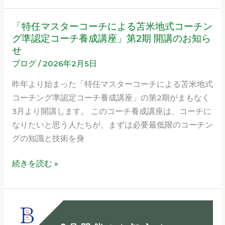
2026
「特任マスターコーチによる苫米地式コーチン
年
「特
グ準認定コーチ養成講座」第2期 開講のお知ら
2
任
せ
月
マ
ブログ
/
2026年2月5日
ス
タ
昨年より始まった「特任マスターコーチによる苫米地式
ー
コーチング準認定コーチ養成講座」の第2期がまもなく
コ
3月より開講します。 このコーチ養成講座は、コーチに
ー
なりたいと思う人たちが、まずは必要最低限のコーチン
チ
グの知識と技術を身
に
よ
続きを読む »
る
苫
米
「コ
地
ー