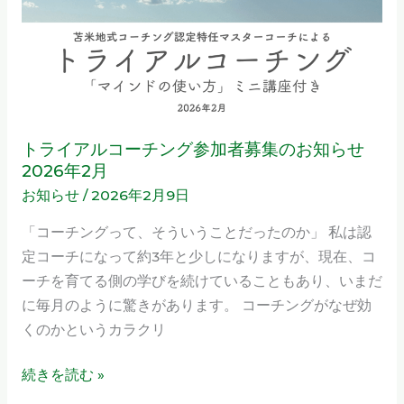
せ
ア
ん
ル
コ
ー
チ
ン
トライアルコーチング参加者募集のお知らせ
グ
2026年2月
参
お知らせ
/
2026年2月9日
加
「コーチングって、そういうことだったのか」 私は認
者
定コーチになって約3年と少しになりますが、現在、コ
募
ーチを育てる側の学びを続けていることもあり、いまだ
集
に毎月のように驚きがあります。 コーチングがなぜ効
の
くのかというカラクリ
お
知
続きを読む »
ら
せ