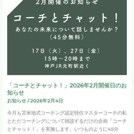
式
チ
コ
と
ー
チ
チ
ャ
ン
ッ
グ
ト！」
準
2026
認
年
定
2
コ
月
ー
「コーチとチャット！」2026年2月開催日のお
開
チ
知らせ
催
養
お知らせ
/
2026年2月4日
日
成
の
今月も苫米地式コーチング認定特任マスターコーチの私
講
お
とただコーチングについて雑談するだけの企画「コーチ
座」
知
とチャット！」を実施します。いつものように45分
第