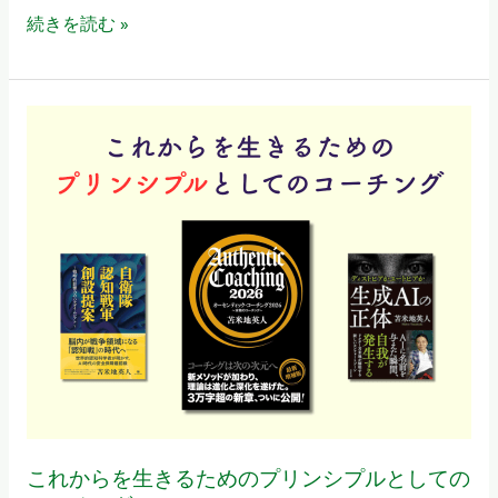
め
続きを読む »
の
プ
リ
こ
ン
れ
シ
か
プ
ら
ル
を
と
生
し
き
て
る
の
た
コ
め
ー
の
チ
プ
ン
これからを生きるためのプリンシプルとしての
リ