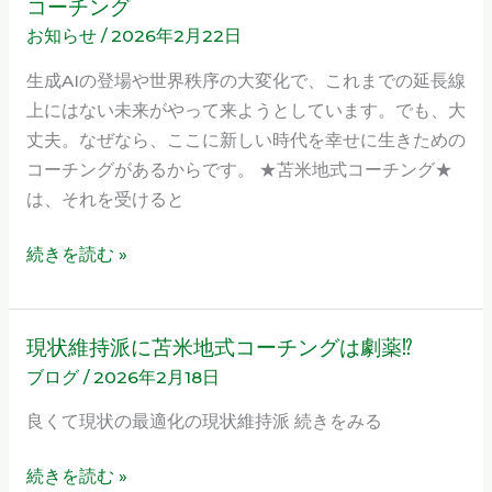
グ
コーチング
ン
お知らせ
/
2026年2月22日
シ
プ
生成AIの登場や世界秩序の大変化で、これまでの延長線
ル
上にはない未来がやって来ようとしています。でも、大
と
丈夫。なぜなら、ここに新しい時代を幸せに生きための
し
コーチングがあるからです。 ★苫米地式コーチング★
て
は、それを受けると
の
コ
続きを読む »
ー
チ
ン
現状維持派に苫米地式コーチングは劇薬⁉︎
現
グ
ブログ
/
2026年2月18日
状
維
良くて現状の最適化の現状維持派 続きをみる
持
派
続きを読む »