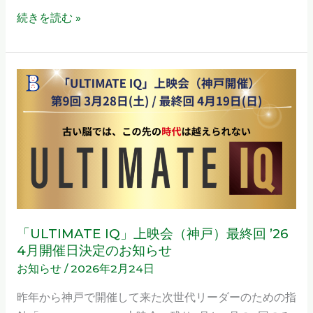
ン
回
続きを読む »
ド
’26
の
4
使
月
「ULTIMATE
い
開
IQ」
方」。
催
上
ポ
日
映
イ
決
会
ン
定
（神
ト
の
戸）
を
お
最
教
知
終
「ULTIMATE IQ」上映会（神戸）最終回 ’26
え
ら
回
4月開催日決定のお知らせ
ま
せ
’26
お知らせ
/
2026年2月24日
す！
4
昨年から神戸で開催して来た次世代リーダーのための指
月