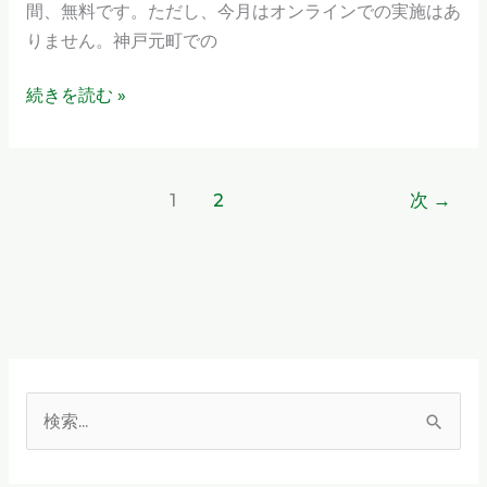
ら
間、無料です。ただし、今月はオンラインでの実施はあ
2
せ
りません。神戸元町での
期
開
続きを読む »
講
の
お
知
1
2
次
→
ら
せ
検
索