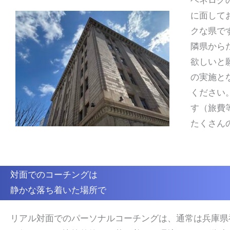
ベネログ
に面して
クな県で
隣県から
欲しいと
の実施と
ください
す（旅費
たくさん
対面でのコーチングは
静かな落ち着いた場所で
リアル対面でのパーソナルコーチングは、通常は兵庫県