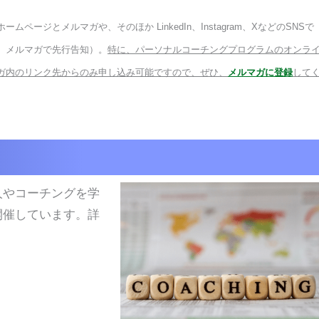
ホームページとメルマガや、そのほか
LinkedIn
、
Instagram
、
X
などのSNSで
、メルマガで先行告知）。
特に、パーソナルコーチングプログラムのオンラ
ガ内のリンク先からのみ申し込み可能ですので、ぜひ、
メルマガに登録
して
人やコーチングを学
開催しています。詳
。