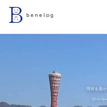
内
容
を
ス
キ
ッ
プ
現状を遥か
Go far beyon