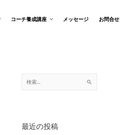
コーチ養成講座
メッセージ
お問合せ
検
索
対
象
:
最近の投稿