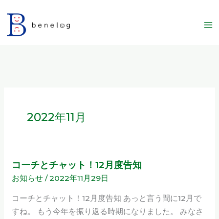
内
容
を
ス
キ
ッ
プ
2022年11月
コーチとチャット！12月度告知
コ
お知らせ
/
2022年11月29日
ー
チ
コーチとチャット！12月度告知 あっと言う間に12月で
と
すね。 もう今年を振り返る時期になりました。 みなさ
チ