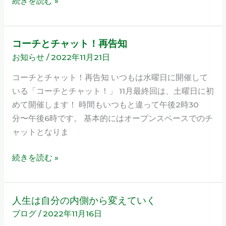
続きを読む »
出
会
う
コーチとチャット！再告知
コ
タ
お知らせ
/
2022年11月21日
ー
イ
チ
コーチとチャット！再告知 いつもは水曜日に開催して
ミ
と
いる「コーチとチャット！」 11月最終回は、土曜日に初
ン
チ
めて開催します！ 時間もいつもと違って午後2時30
グ？
ャ
分〜午後6時です。 基本的にはオープンスペースでのチ
ッ
ャットとなりま
ト！
再
続きを読む »
告
知
人生は自分の内側から変えていく
人
ブログ
/
2022年11月16日
生