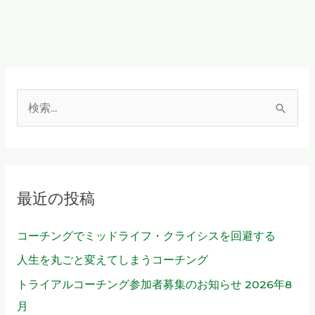
の
RAS
活
用
と
は
検
索
対
象
最近の投稿
:
コーチングでミッドライフ・クライシスを回避する
人生を丸ごと変えてしまうコーチング
トライアルコーチング参加者募集のお知らせ 2026年8
月