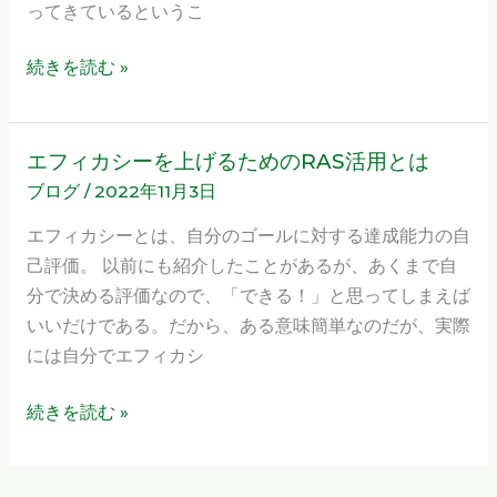
の
ってきているというこ
都
度
続きを読む »
最
善
の
エフィカシーを上げるためのRAS活用とは
エ
選
ブログ
/
2022年11月3日
フ
択
ィ
エフィカシーとは、自分のゴールに対する達成能力の自
を
カ
己評価。 以前にも紹介したことがあるが、あくまで自
し
シ
分で決める評価なので、「できる！」と思ってしまえば
て
ー
いいだけである。だから、ある意味簡単なのだが、実際
い
を
には自分でエフィカシ
く
上
時
げ
続きを読む »
代
る
に！
た
め