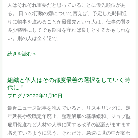
は
人はそれぞれ重要だと思っていることに優先順位があ
自
る。 日々の行動の癖について言えば、予定した時間通
分
りに物事を進めることが最優先という人は、仕事の質を
の
多少犠牲にしてでも期限を守れば良しとするかもしれな
内
い。別の人は全く逆で、
側
か
続きを読む »
ら
変
え
組織と個人はその都度最善の選択をしていく時
組
て
代に！
織
い
ブログ
/
2022年11月10日
と
く
個
最近ニュース記事を読んでいると、リスキリングに、定
人
年延長や役職定年廃止、整理解雇の基準緩和、ジョブ型
は
雇用促進など人材や人事に関する改革の話題がますます
そ
増えているように思う。それだけ、急速に世の中が変わ