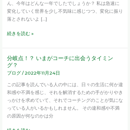
ん、今年はどんな一年でしたでしょうか？ 私は急速に
ャ
変化していく世界を少し不気味に感じつつ、変化に振り
ッ
落とされないよ […]
ト！
12
続きを読む »
月
度
告
分岐点！？ いまがコーチに出会うタイミン
分
知
グ？
岐
ブログ
/
2022年11月24日
点！？
い
この記事を読んでいる人の中には、日々の生活に何か違
ま
和感や不満を感じ、それを解消するための手がかりやき
が
っかけを求めていて、それでコーチングのことが気にな
コ
っている人がいるかもしれません。 その違和感や不満
ー
の原因が何なのかは分
チ
に