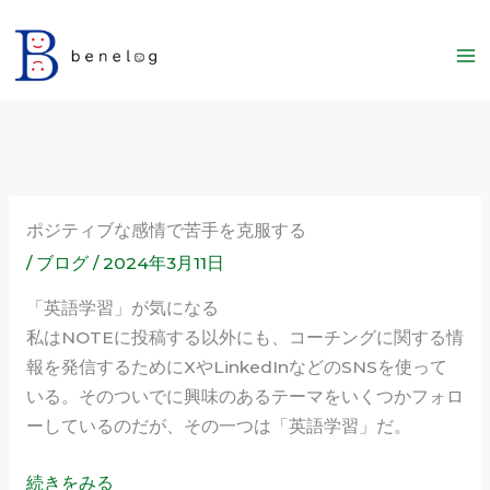
内
容
を
ス
キ
ッ
プ
ポジティブな感情で苦手を克服する
/
ブログ
/
2024年3月11日
「英語学習」が気になる
私はNOTEに投稿する以外にも、コーチングに関する情
報を発信するためにXやLinkedInなどのSNSを使って
いる。そのついでに興味のあるテーマをいくつかフォロ
ーしているのだが、その一つは「英語学習」だ。
続きをみる