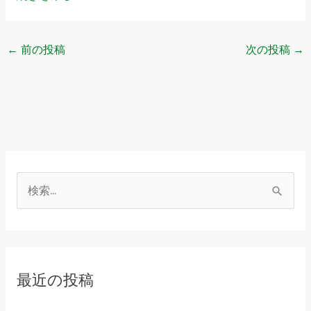
←
前の投稿
次の投稿
→
検
索
対
象
最近の投稿
: