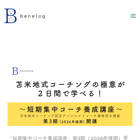
内
容
を
ス
キ
ッ
プ
「短期集中コーチ養成講座」第3期（2026年後期）受