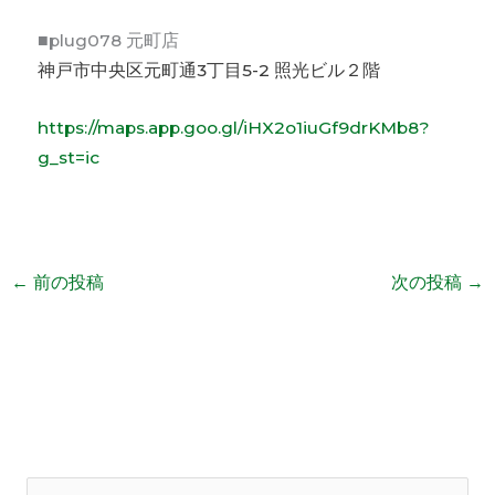
■plug078 元町店
神戸市中央区元町通3丁目5-2 照光ビル２階
https://maps.app.goo.gl/iHX2o1iuGf9drKMb8?
g_st=ic
←
前の投稿
次の投稿
→