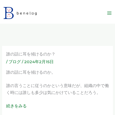
内
容
を
ス
キ
ッ
プ
誰の話に耳を傾けるのか？
/
ブログ
/
2024年2月15日
誰の話に耳を傾けるのか。
誰の言うことに従うのかという意味だが、組織の中で働
く時には誰しも多少は気にかけていることだろう。
続きをみる