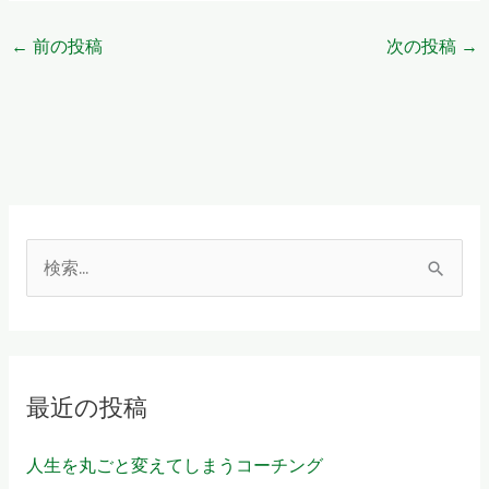
←
前の投稿
次の投稿
→
検
索
対
象
最近の投稿
:
人生を丸ごと変えてしまうコーチング