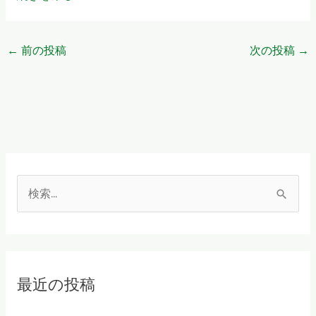
←
前の投稿
次の投稿
→
検
索
対
象
最近の投稿
: