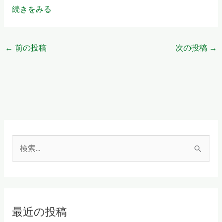
続きをみる
←
前の投稿
次の投稿
→
検
索
対
象
最近の投稿
: