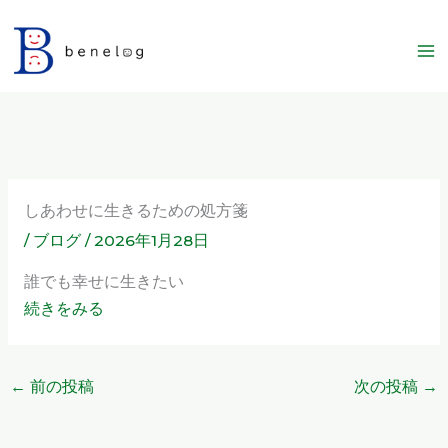
内
容
を
ス
キ
ッ
プ
しあわせに生きるための処方箋
/
ブログ
/
2026年1月28日
誰でも幸せに生きたい
続きをみる
←
前の投稿
次の投稿
→