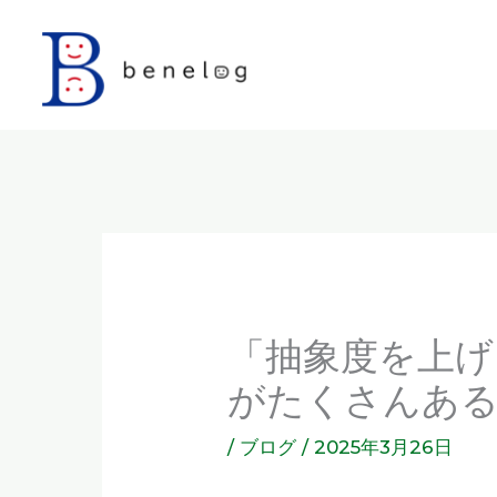
内
容
を
ス
キ
ッ
プ
「抽象度を上げ
がたくさんあ
/
ブログ
/
2025年3月26日