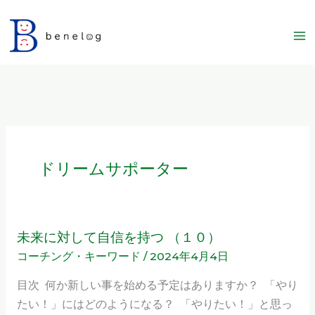
内
容
を
ス
キ
ッ
プ
ドリームサポーター
未来に対して自信を持つ （１０）
未
コーチング・キーワード
/
2024年4月4日
来
に
目次 何か新しい事を始める予定はありますか？ 「やり
対
たい！」にはどのようになる？ 「やりたい！」と思っ
し