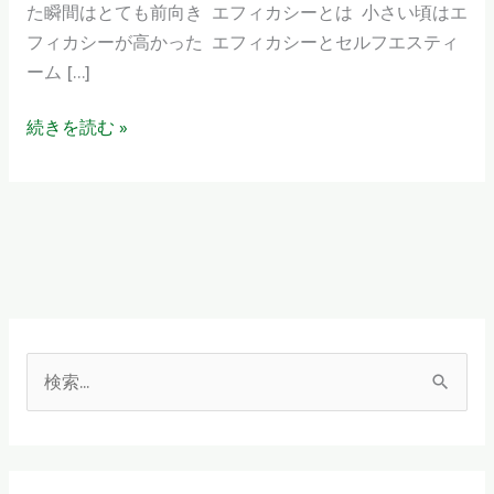
た瞬間はとても前向き エフィカシーとは 小さい頃はエ
て
フィカシーが高かった エフィカシーとセルフエスティ
自
ーム […]
信
を
続きを読む »
持
つ （１
０）
検
索
対
象