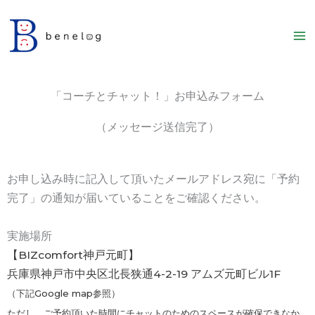
内
容
を
ス
キ
「コーチとチャット！」お申込みフォーム
ッ
プ
（メッセージ送信完了）
お申し込み時に記入して頂いたメールアドレス宛に「予約
完了」の通知が届いていることをご確認ください。
実施場所
【BIZcomfort神戸元町】
兵庫県神戸市中央区北長狭通4-2-19 アムズ元町ビル1F
（下記Google map参照）
ただし、ご予約頂いた時間にチャットのためのスペースが確保できなか