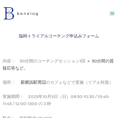
内
容
を
ス
キ
臨時トライアルコーチング申込みフォーム
ッ
プ
内容： 30分間のコーチングセッション1回
＋ 30分間の質
疑応答など。
場所：
新横浜駅周辺
のカフェなどで実施（
リアル対面）
実施期間： 2025年10月5日（日）09:30-10:30 / 10:45-
11:45 / 12:00-1300 の３枠