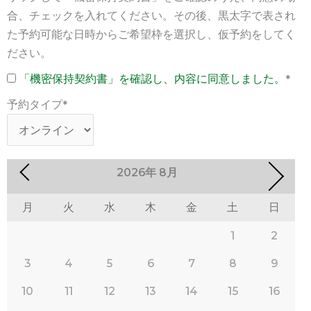
合、チェックを入れてください。その後、黒太字で表され
た予約可能な日時からご希望枠を選択し、仮予約をしてく
ださい。
「機密保持契約書」を確認し、内容に同意しました。
*
予約タイプ
*
2026
年
8月
月
火
水
木
金
土
日
1
2
3
4
5
6
7
8
9
10
11
12
13
14
15
16