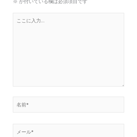
※
が付いている欄は必須項目です
こ
こ
に
入
力…
名
前
*
メ
ー