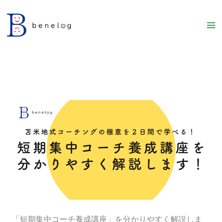
内
容
を
ス
キ
ッ
プ
「短期集中コーチ養成講座」を分かりやすく解説しま